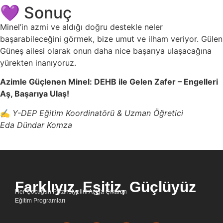
💜 Sonuç
Minel’in azmi ve aldığı doğru destekle neler
başarabileceğini görmek, bize umut ve ilham veriyor. Gülen
Güneş ailesi olarak onun daha nice başarıya ulaşacağına
yürekten inanıyoruz.
Azimle Güçlenen Minel: DEHB ile Gelen Zafer – Engelleri
Aş, Başarıya Ulaş!
✍️
Y-DEP Eğitim Koordinatörü & Uzman Öğretici
Eda Dündar Komza
Farklıyız, Eşitiz, Güçlüyüz
Her Çocuğun Potansiyelini Açığa Çıkaran
Eğitim Programları