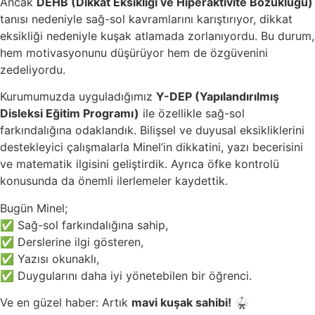
Ancak
DEHB (Dikkat Eksikliği ve Hiperaktivite Bozukluğu)
tanısı nedeniyle sağ-sol kavramlarını karıştırıyor, dikkat
eksikliği nedeniyle kuşak atlamada zorlanıyordu. Bu durum,
hem motivasyonunu düşürüyor hem de özgüvenini
zedeliyordu.
Kurumumuzda uyguladığımız
Y-DEP (Yapılandırılmış
Disleksi Eğitim Programı)
ile özellikle sağ-sol
farkındalığına odaklandık. Bilişsel ve duyusal eksikliklerini
destekleyici çalışmalarla Minel’in dikkatini, yazı becerisini
ve matematik ilgisini geliştirdik. Ayrıca öfke kontrolü
konusunda da önemli ilerlemeler kaydettik.
Bugün Minel;
✅ Sağ-sol farkındalığına sahip,
✅ Derslerine ilgi gösteren,
✅ Yazısı okunaklı,
✅ Duygularını daha iyi yönetebilen bir öğrenci.
Ve en güzel haber: Artık
mavi kuşak sahibi!
🥋